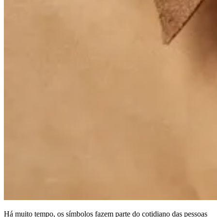
Há muito tempo, os símbolos fazem parte do cotidiano das pessoas